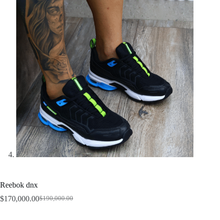
Reebok dnx
$
170,000.00
$
190,000.00
Original
Current
price
price
was:
is: