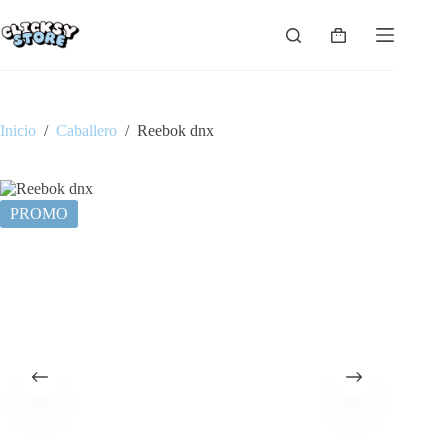
Saltar
al
Carro
contenido
de
compra
Inicio
/
Caballero
/
Reebok dnx
PROMO