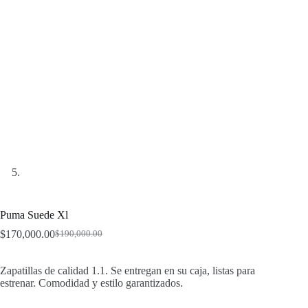
Puma Suede Xl
$
170,000.00
$
190,000.00
Original
Current
price
price
was:
is:
Zapatillas de calidad 1.1. Se entregan en su caja, listas para
$190,000.00.
$170,000.00.
estrenar. Comodidad y estilo garantizados.