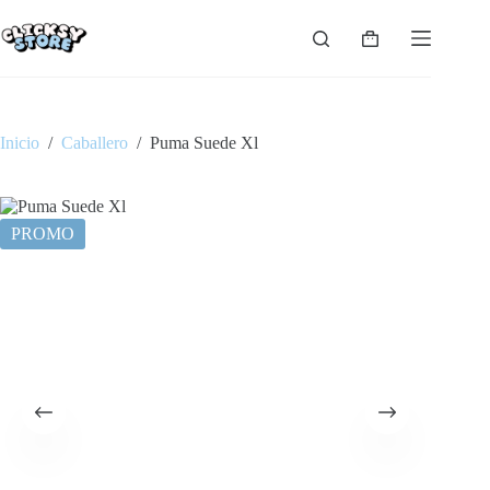
Saltar
al
Carro
contenido
de
compra
Inicio
/
Caballero
/
Puma Suede Xl
PROMO