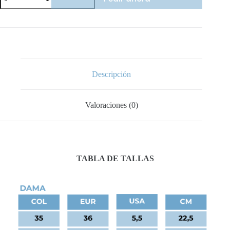
Suede
Xl
cantidad
Descripción
Valoraciones (0)
TABLA DE TALLAS