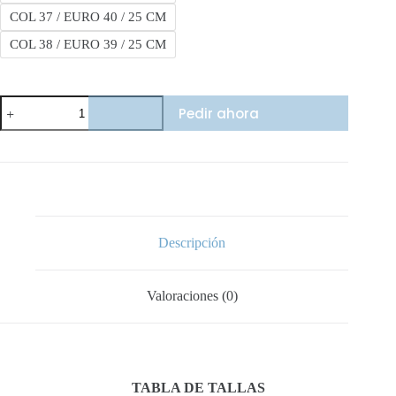
COL 37 / EURO 40 / 25 CM
COL 38 / EURO 39 / 25 CM
Nike
Pedir ahora
Sb
Blue
cantidad
Descripción
Valoraciones (0)
TABLA DE TALLAS