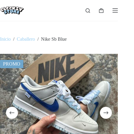
Saltar
al
Carro
contenido
de
compra
Inicio
/
Caballero
/
Nike Sb Blue
PROMO