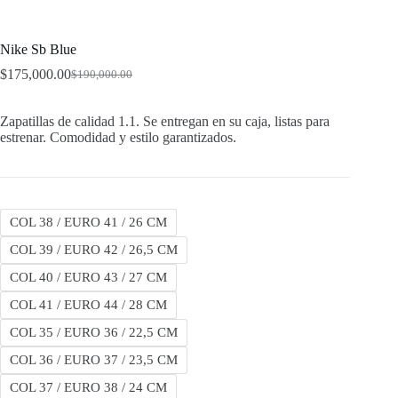
Nike Sb Blue
$
175,000.00
$
190,000.00
Original
Current
price
price
was:
is:
Zapatillas de calidad 1.1. Se entregan en su caja, listas para
$190,000.00.
$175,000.00.
estrenar. Comodidad y estilo garantizados.
COL 38 / EURO 41 / 26 CM
COL 39 / EURO 42 / 26,5 CM
COL 40 / EURO 43 / 27 CM
COL 41 / EURO 44 / 28 CM
COL 35 / EURO 36 / 22,5 CM
COL 36 / EURO 37 / 23,5 CM
COL 37 / EURO 38 / 24 CM