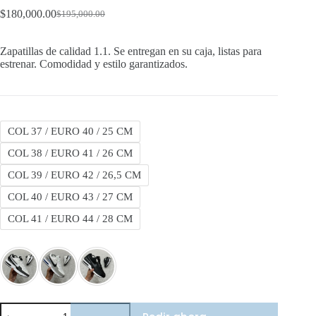
$
180,000.00
$
195,000.00
Original
Current
price
price
was:
is:
Zapatillas de calidad 1.1. Se entregan en su caja, listas para
$195,000.00.
$180,000.00.
estrenar. Comodidad y estilo garantizados.
COL 37 / EURO 40 / 25 CM
COL 38 / EURO 41 / 26 CM
COL 39 / EURO 42 / 26,5 CM
COL 40 / EURO 43 / 27 CM
COL 41 / EURO 44 / 28 CM
Nike