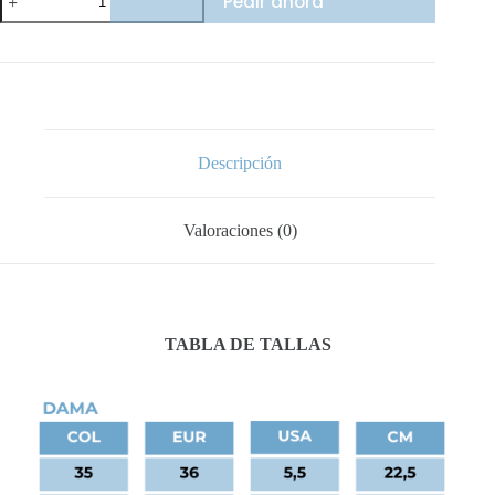
Pedir ahora
Air
Max
LTD
cantidad
Descripción
Valoraciones (0)
TABLA DE TALLAS