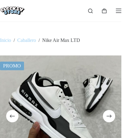
Saltar
al
Carro
contenido
de
compra
Inicio
/
Caballero
/
Nike Air Max LTD
PROMO