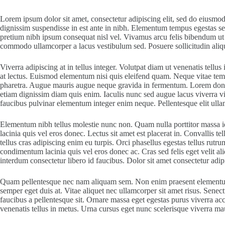
Lorem ipsum dolor sit amet, consectetur adipiscing elit, sed do eiusmod
dignissim suspendisse in est ante in nibh. Elementum tempus egestas se
pretium nibh ipsum consequat nisl vel. Vivamus arcu felis bibendum ut t
commodo ullamcorper a lacus vestibulum sed. Posuere sollicitudin aliq
Viverra adipiscing at in tellus integer. Volutpat diam ut venenatis tellu
at lectus. Euismod elementum nisi quis eleifend quam. Neque vitae tem
pharetra. Augue mauris augue neque gravida in fermentum. Lorem donec mas
etiam dignissim diam quis enim. Iaculis nunc sed augue lacus viverra vi
faucibus pulvinar elementum integer enim neque. Pellentesque elit ulla
Elementum nibh tellus molestie nunc non. Quam nulla porttitor massa id
lacinia quis vel eros donec. Lectus sit amet est placerat in. Convallis te
tellus cras adipiscing enim eu turpis. Orci phasellus egestas tellus rutru
condimentum lacinia quis vel eros donec ac. Cras sed felis eget velit ali
interdum consectetur libero id faucibus. Dolor sit amet consectetur adipi
Quam pellentesque nec nam aliquam sem. Non enim praesent elementum fac
semper eget duis at. Vitae aliquet nec ullamcorper sit amet risus. Sene
faucibus a pellentesque sit. Ornare massa eget egestas purus viverra a
venenatis tellus in metus. Urna cursus eget nunc scelerisque viverra ma