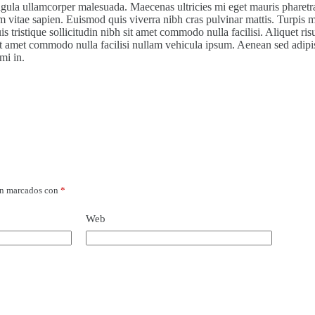
ligula ullamcorper malesuada. Maecenas ultricies mi eget mauris pharet
vitae sapien. Euismod quis viverra nibh cras pulvinar mattis. Turpis mass
 tristique sollicitudin nibh sit amet commodo nulla facilisi. Aliquet ri
sit amet commodo nulla facilisi nullam vehicula ipsum. Aenean sed adipis
mi in.
án marcados con
*
Web