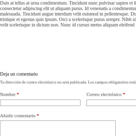
Duis at tellus at urna condimentum. Tincidunt nunc pulvinar sapien et 
consectetur adipiscing elit ut aliquam purus. Id venenatis a condimentum 
malesuada. Tincidunt augue interdum velit euismod in pellentesque. Duis
tristique et egestas quis ipsum. Orci a scelerisque purus semper. Nibh 
velit scelerisque in dictum non. Nunc id cursus metus aliquam eleifend 
Deja un comentario
Tu dirección de correo electrónico no será publicada.
Los campos obligatorios est
Nombre
*
Correo electrónico
*
Añadir comentario
*