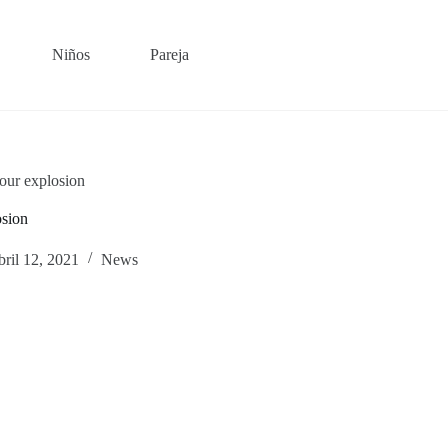
Niños
Pareja
lour explosion
osion
bril 12, 2021
News