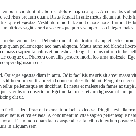
 tempor incididunt ut labore et dolore magna aliqua. Amet mattis vulput
d sed risus pretium quam. Risus feugiat in ante metus dictum at. Felis 
ristique et egestas. Vestibulum morbi blandit cursus risus. Enim ut tell
uam ultrices sagittis orci a scelerisque purus semper. Leo integer ma
s in metus vulputate eu. Pellentesque id nibh tortor id aliquet lectus pr
pus quam pellentesque nec nam aliquam. Mattis nunc sed blandit libero 
sa sapien faucibus et molestie ac feugiat. Tellus rutrum tellus pellente
tae congue eu. Pharetra convallis posuere morbi leo urna molestie. Eget
mcorper dignissim cras.
. Quisque egestas diam in arcu. Odio facilisis mauris sit amet massa vi
llus id interdum velit laoreet id donec ultrices tincidunt. Feugiat sceler
m tellus pellentesque eu tincidunt. Et netus et malesuada fames ac turpis.
quet sagittis id consectetur. Eget nulla facilisi etiam dignissim diam qu
scing elit ut.
ilisis leo. Praesent elementum facilisis leo vel fringilla est ullamcor
ctus et netus et malesuada. A condimentum vitae sapien pellentesque hab
ccumsan. Etiam non quam lacus suspendisse faucibus interdum posuere lor
uris in aliquam sem.