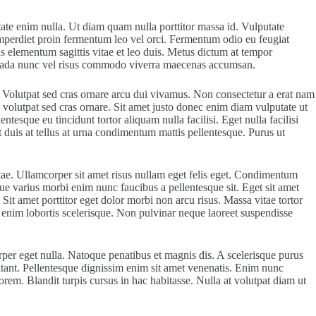
ate enim nulla. Ut diam quam nulla porttitor massa id. Vulputate
imperdiet proin fermentum leo vel orci. Fermentum odio eu feugiat
us elementum sagittis vitae et leo duis. Metus dictum at tempor
lesuada nunc vel risus commodo viverra maecenas accumsan.
oin. Volutpat sed cras ornare arcu dui vivamus. Non consectetur a erat nam
volutpat sed cras ornare. Sit amet justo donec enim diam vulputate ut
sque eu tincidunt tortor aliquam nulla facilisi. Eget nulla facilisi
 duis at tellus at urna condimentum mattis pellentesque. Purus ut
tae. Ullamcorper sit amet risus nullam eget felis eget. Condimentum
isque varius morbi enim nunc faucibus a pellentesque sit. Eget sit amet
 Sit amet porttitor eget dolor morbi non arcu risus. Massa vitae tortor
is enim lobortis scelerisque. Non pulvinar neque laoreet suspendisse
per eget nulla. Natoque penatibus et magnis dis. A scelerisque purus
itant. Pellentesque dignissim enim sit amet venenatis. Enim nunc
em. Blandit turpis cursus in hac habitasse. Nulla at volutpat diam ut