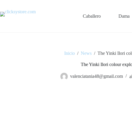
Saltar
al
contenido
Caballero
Dama
Inicio
/
News
/
The Yinki Ilori co
The Yinki Ilori colour expl
valenciatania48@gmail.com
a