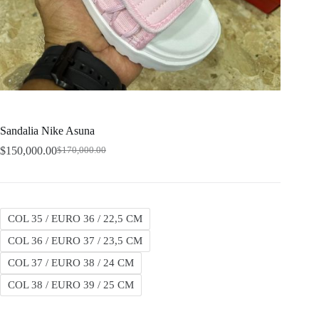
Sandalia Nike Asuna
$
150,000.00
$
170,000.00
Original
Current
price
price
was:
is:
$170,000.00.
$150,000.00.
COL 35 / EURO 36 / 22,5 CM
COL 36 / EURO 37 / 23,5 CM
COL 37 / EURO 38 / 24 CM
COL 38 / EURO 39 / 25 CM