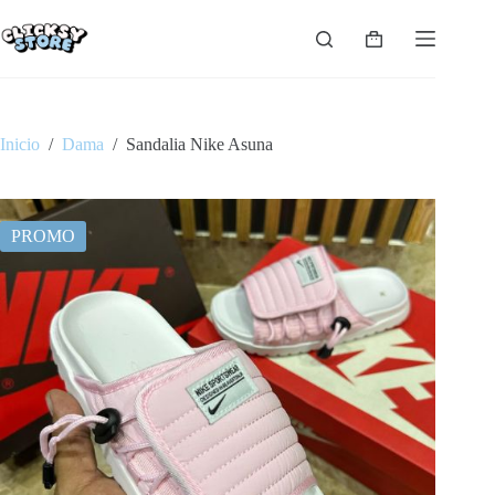
Saltar
al
Carro
contenido
de
compra
Inicio
/
Dama
/
Sandalia Nike Asuna
PROMO