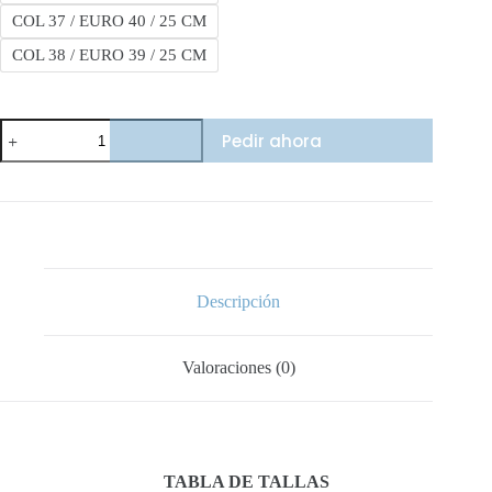
COL 37 / EURO 40 / 25 CM
COL 38 / EURO 39 / 25 CM
Nike
Pedir ahora
Sb
Jumbo
White
cantidad
Descripción
Valoraciones (0)
TABLA DE TALLAS