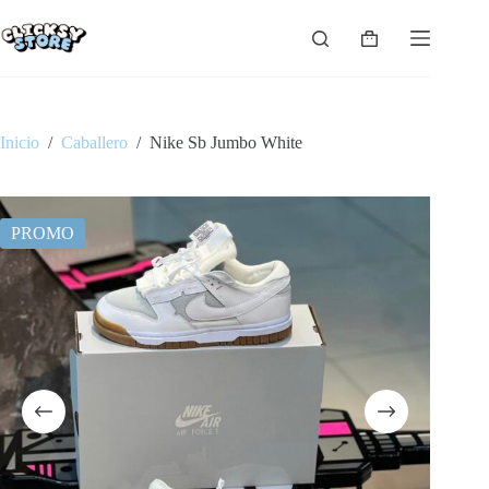
Saltar
al
Carro
contenido
de
compra
Inicio
/
Caballero
/
Nike Sb Jumbo White
PROMO