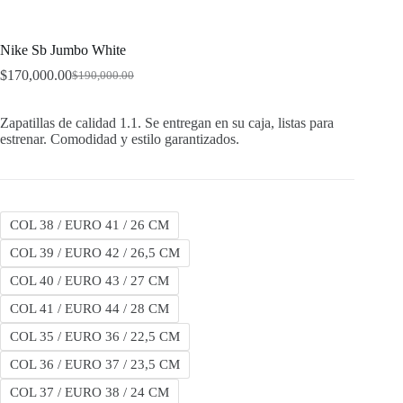
Nike Sb Jumbo White
$
170,000.00
$
190,000.00
Original
Current
price
price
was:
is:
Zapatillas de calidad 1.1. Se entregan en su caja, listas para
$190,000.00.
$170,000.00.
estrenar. Comodidad y estilo garantizados.
COL 38 / EURO 41 / 26 CM
COL 39 / EURO 42 / 26,5 CM
COL 40 / EURO 43 / 27 CM
COL 41 / EURO 44 / 28 CM
COL 35 / EURO 36 / 22,5 CM
COL 36 / EURO 37 / 23,5 CM
COL 37 / EURO 38 / 24 CM