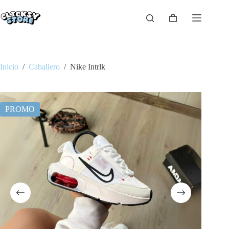
Saltar
al
Carro
contenido
de
compra
Inicio
/
Caballero
/
Nike Intrlk
PROMO