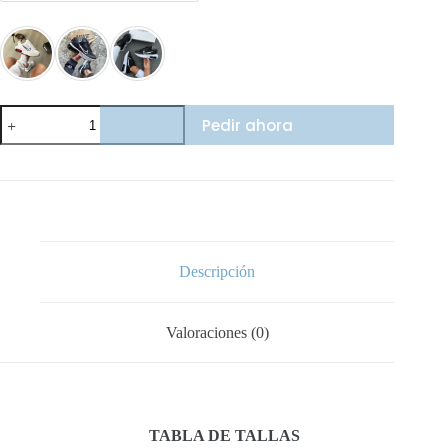
Nike
Pedir ahora
Intrlk
cantidad
Descripción
Valoraciones (0)
TABLA DE TALLAS