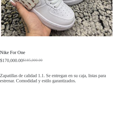
Nike For One
$
170,000.00
$
185,000.00
Original
Current
price
price
was:
is:
Zapatillas de calidad 1.1. Se entregan en su caja, listas para
$185,000.00.
$170,000.00.
estrenar. Comodidad y estilo garantizados.