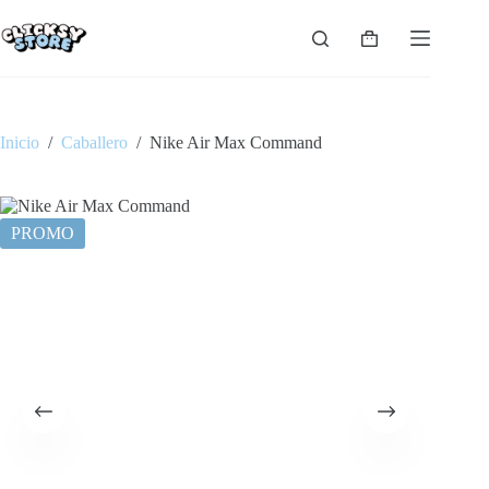
Saltar
al
Carro
contenido
de
compra
Inicio
/
Caballero
/
Nike Air Max Command
PROMO