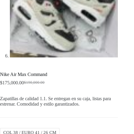
Nike Air Max Command
$
175,000.00
$
190,000.00
Original
Current
price
price
was:
is:
Zapatillas de calidad 1.1. Se entregan en su caja, listas para
$190,000.00.
$175,000.00.
estrenar. Comodidad y estilo garantizados.
COL 38 / EURO 41 / 26 CM