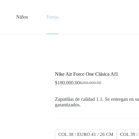
Niños
Pareja
Nike Air Force One Clásica Af1
$
180,000.00
$
200,000.00
Original
Current
price
price
was:
is:
Zapatillas de calidad 1.1. Se entregan en su
$200,000.00.
$180,000.00.
garantizados.
COL 38 / EURO 41 / 26 CM
COL 39 /