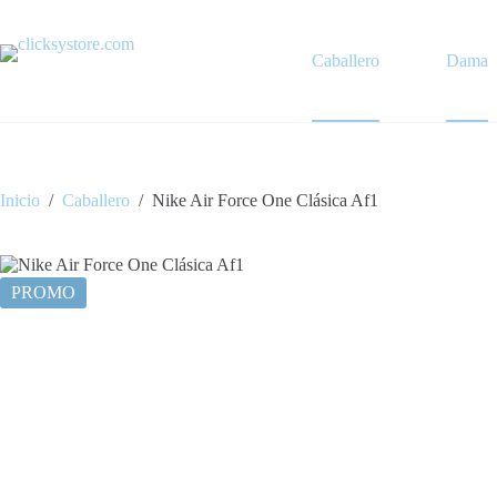
Saltar
al
contenido
Caballero
Dama
Inicio
/
Caballero
/
Nike Air Force One Clásica Af1
PROMO