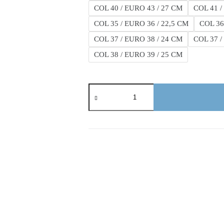
COL 40 / EURO 43 / 27 CM
COL 41 /
COL 35 / EURO 36 / 22,5 CM
COL 36
COL 37 / EURO 38 / 24 CM
COL 37 /
COL 38 / EURO 39 / 25 CM
Nike
Air
Force
One
Clásica
Af1
cantidad