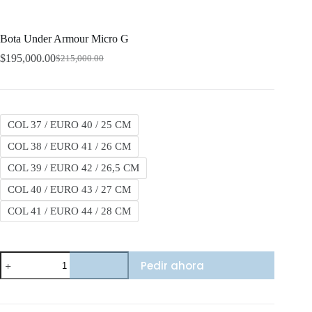
Bota Under Armour Micro G
$
195,000.00
$
215,000.00
Original
Current
price
price
was:
is:
$215,000.00.
$195,000.00.
COL 37 / EURO 40 / 25 CM
COL 38 / EURO 41 / 26 CM
COL 39 / EURO 42 / 26,5 CM
COL 40 / EURO 43 / 27 CM
COL 41 / EURO 44 / 28 CM
Bota
Pedir ahora
Under
Armour
Micro
G