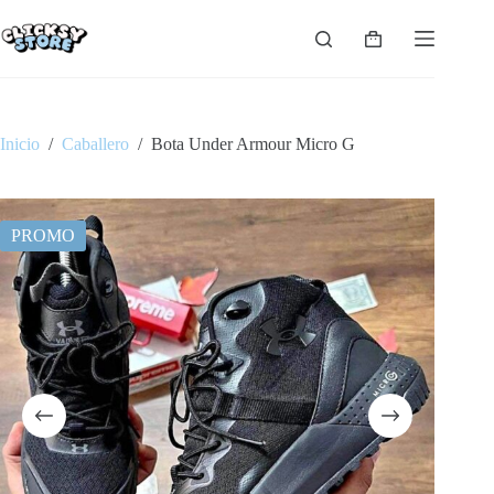
Saltar
al
Carro
contenido
de
compra
Inicio
/
Caballero
/
Bota Under Armour Micro G
PROMO