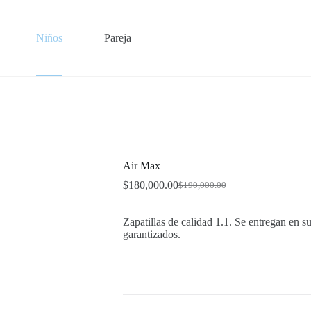
Niños
Pareja
Air Max
$
180,000.00
$
190,000.00
Original
Current
price
price
was:
is:
Zapatillas de calidad 1.1. Se entregan en su
$190,000.00.
$180,000.00.
garantizados.