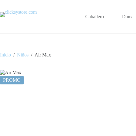
Saltar
al
contenido
Caballero
Dama
Inicio
/
Niños
/
Air Max
PROMO