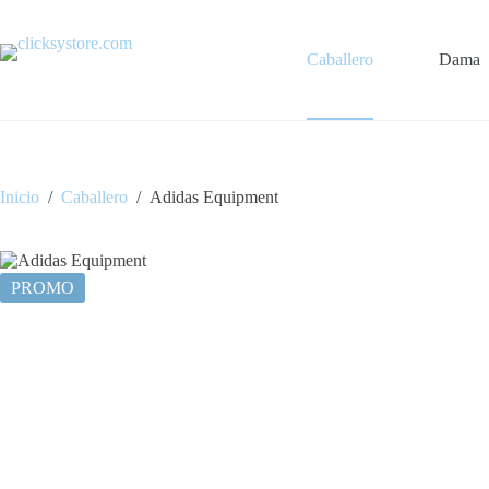
Saltar
al
contenido
Caballero
Dama
Inicio
/
Caballero
/
Adidas Equipment
PROMO