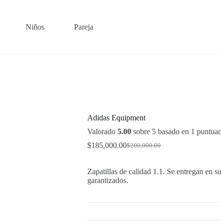
Niños
Pareja
Adidas Equipment
Valorado
5.00
sobre 5 basado en
1
puntuaci
$
185,000.00
$
200,000.00
Original
Current
price
price
was:
is:
Zapatillas de calidad 1.1. Se entregan en su
$200,000.00.
$185,000.00.
garantizados.