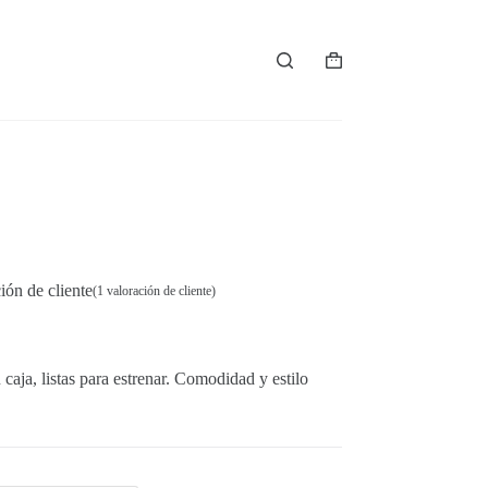
Carro
de
compra
ón de cliente
(
1
valoración de cliente)
 caja, listas para estrenar. Comodidad y estilo